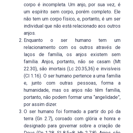
corpo é incompleta. Um anjo, por sua vez, é
um espírito sem corpo, porém completo. Ele
não tem um corpo físico, e, portanto, é um ser
individual que não está relacionado aos outros
anjos.
Enquanto o ser humano tem um
relacionamento com os outros através de
laços de família, os anjos existem sem
família. Anjos, portanto, não se casam (Mt
22.30), são imortais (Lc 20.35,36) e invisíveis
(Cl 1.16). O ser humano pertence a uma família
e, junto com outras pessoas, forma a
humanidade, mas os anjos não têm família,
portanto, não podem formar uma “angelidade”,
por assim dizer.
O ser humano foi formado a partir do pó da
terra (Gn 2.7), coroado com glória e honra e
designado para governar sobre a criação de
Deus (Gn 1.28; Sl 8.5–8; Hb 2.7,8). Anjos são