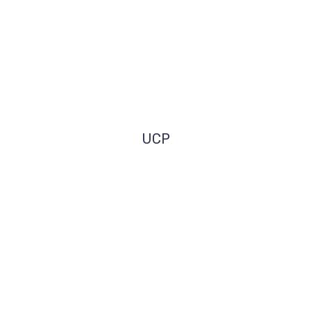
UCP
Como contribuir