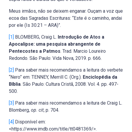
Meus irmãos, não se deixem enganar. Ouçam a voz que
ecoa das Sagradas Escrituras: “Este é o caminho, andai
por ele (Is 30.21 – ARA)”.
[1]
BLOMBERG, Craig L.
Introdução de Atos a
Apocalipse: uma pesquisa abrangente de
Pentecostes a Patmos
. Trad. Marcio Loureiro
Redondo. São Paulo: Vida Nova, 2019. p. 666.
[2]
Para saber mais recomendamos a leitura do verbete
“Nero” em: TENNEY, Merrill C. (Org.).
Enciclopédia da
Bíblia
. São Paulo: Cultura Cristã, 2008. Vol. 4. pp. 497-
500.
[3]
Para saber mais recomendamos a leitura de Craig L.
Blomberg,
op. cit
, p. 704.
[4]
Disponível em:
<https://www.imdb.com/title/tt0481369/>.