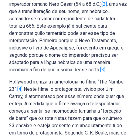
imperador romano Nero César (54 a 68 d.C.)
[2]
, uma vez
que a transliteração de seu nome, em hebraico,
somando-se o valor correspondente de cada letra
totaliza 666. Este exemplo já é suficiente para
demonstrar quão temerário pode ser esse tipo de
interpretação. Primeiro porque o Novo Testamento,
inclusive o livro de Apocalipse, foi escrito em grego e
segundo porque o nome do imperador precisou ser
adaptado para a língua hebraica de uma maneira
incomum a fim de que a soma desse certo.
[3]
Hollywood ironiza a numerologia no filme “The Number
23”.
[4]
Neste filme, o protagonista, vivido por Jim
Carrey, é atormentado por esse número onde quer que
esteja. À medida que o filme avança o telespectador
começa a sentir-se incomodado tamanha a “forçação
de barra” que os roteiristas fazem para que o número
23 encaixe e esteja presente em absolutamente tudo
em torno do protagonista. Segundo G. K. Beale, mais de