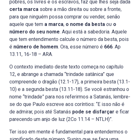
pobres, os livres e os escravos, faz que lhes seja dada
certa marca
sobre a mão direita ou sobre a fronte,
para que ninguém possa comprar ou vender, senão
aquele que tem
a marca
,
o nome da besta
ou
o
número do seu nome
. Aqui está a sabedoria. Aquele
que tem entendimento calcule o número da besta, pois
é
número de homem
. Ora, esse número é
666
. Ap
13.11, 16-18 – ARA.
O contexto imediato deste texto começa no capítulo
12, e abrange a chamada “trindade satânica” que
compreende o dragão (12.1-17), a primeira besta (13.1-
10) e a segunda besta (13.11-18). Se você estranhou o
nome “trindade” para nos referirmos a Satanás, lembre-
se do que Paulo escreve aos coríntios: “E isso não é
de admirar, pois até Satanás
pode
se disfarçar
e ficar
parecendo um anjo de luz (2Co 11.14 – NTLH)”.
Ter isso em mente é fundamental para entendermos o
significado deste número. Sugiro que se faça uma