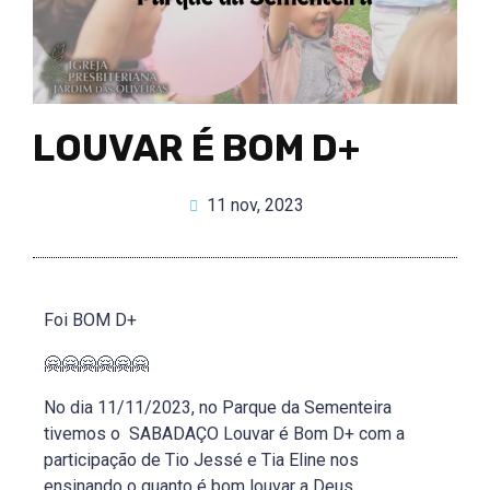
LOUVAR É BOM D+
11 nov, 2023
Foi BOM D+
🤗🤗🤗🤗🤗🤗
No dia 11/11/2023, no Parque da Sementeira
tivemos o SABADAÇO Louvar é Bom D+ com a
participação de Tio Jessé e Tia Eline nos
ensinando o quanto é bom louvar a Deus.